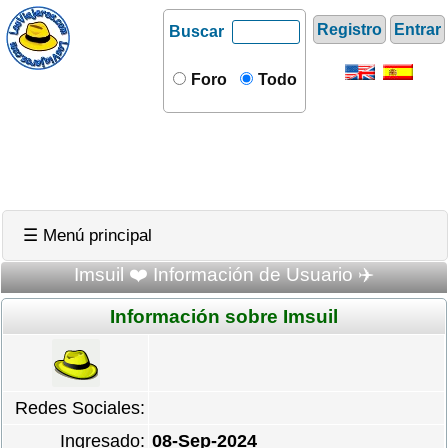
Registro
Entrar
Buscar
Foro
Todo
☰ Menú principal
Imsuil ❤️ Información de Usuario ✈️
Información sobre Imsuil
Redes Sociales:
Ingresado:
08-Sep-2024