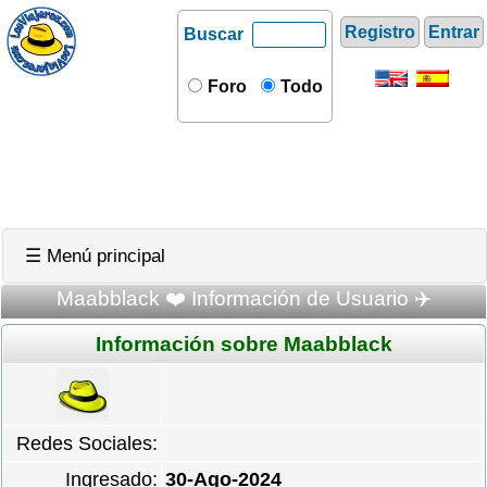
Registro
Entrar
Buscar
Foro
Todo
☰ Menú principal
Maabblack ❤️ Información de Usuario ✈️
Información sobre Maabblack
Redes Sociales:
Ingresado:
30-Ago-2024