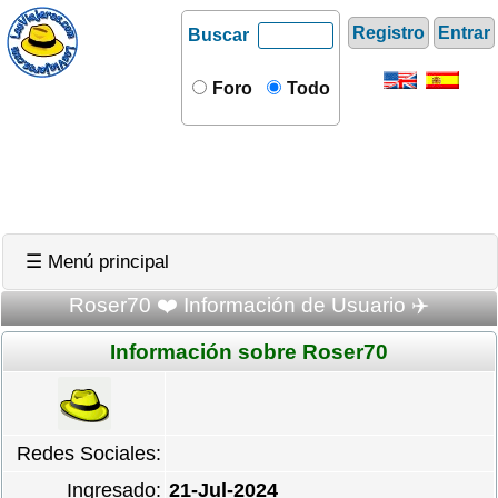
Registro
Entrar
Buscar
Foro
Todo
☰ Menú principal
Roser70 ❤️ Información de Usuario ✈️
Información sobre Roser70
Redes Sociales:
Ingresado:
21-Jul-2024