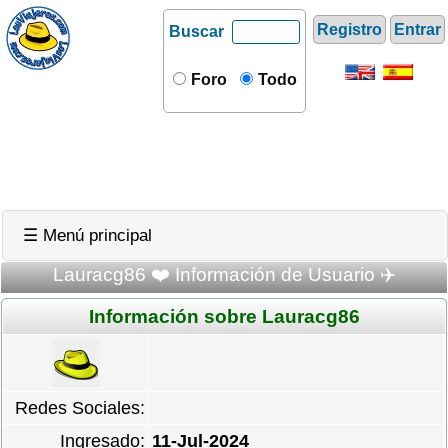
Registro
Entrar
Buscar
Foro
Todo
☰ Menú principal
Lauracg86 ❤️ Información de Usuario ✈️
Información sobre Lauracg86
Redes Sociales:
Ingresado:
11-Jul-2024