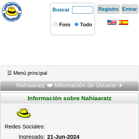
Registro
Entrar
Buscar
Foro
Todo
☰ Menú principal
Nahiaaratz ❤️ Información de Usuario ✈️
Información sobre Nahiaaratz
Redes Sociales:
Ingresado:
21-Jun-2024