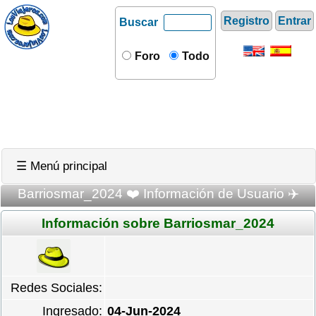
Registro
Entrar
Buscar
Foro
Todo
☰ Menú principal
Barriosmar_2024 ❤️ Información de Usuario ✈️
Información sobre Barriosmar_2024
Redes Sociales:
Ingresado:
04-Jun-2024