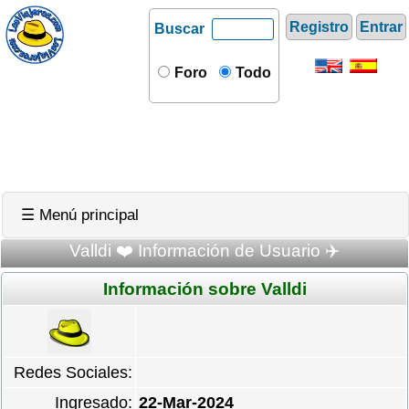
Registro
Entrar
Buscar
Foro
Todo
☰ Menú principal
Valldi ❤️ Información de Usuario ✈️
Información sobre Valldi
Redes Sociales:
Ingresado:
22-Mar-2024