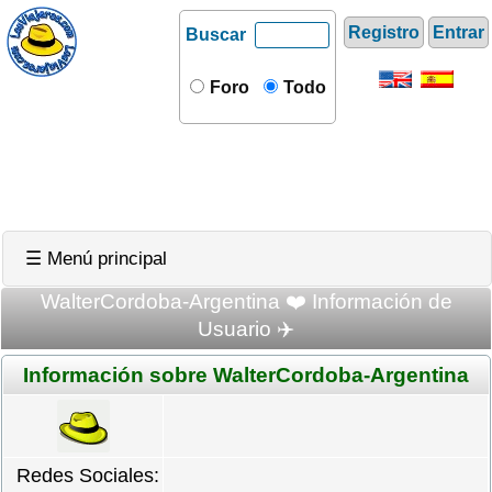
Registro
Entrar
Buscar
Foro
Todo
☰ Menú principal
WalterCordoba-Argentina ❤️ Información de
Usuario ✈️
Información sobre WalterCordoba-Argentina
Redes Sociales: