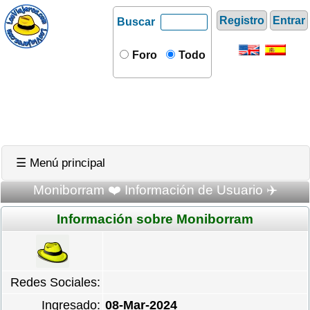
Registro
Entrar
Buscar
Foro
Todo
☰ Menú principal
Moniborram ❤️ Información de Usuario ✈️
Información sobre Moniborram
Redes Sociales:
Ingresado:
08-Mar-2024