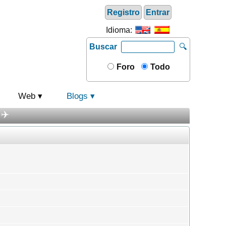
Registro
Entrar
Idioma:
Buscar
🔍
Foro
Todo
Web
Blogs
 ✈️