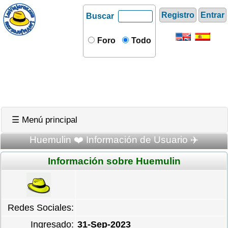
Registro
Entrar
Buscar
Foro
Todo
☰ Menú principal
Huemulin ❤️ Información de Usuario ✈️
Información sobre Huemulin
Redes Sociales:
Ingresado:
31-Sep-2023