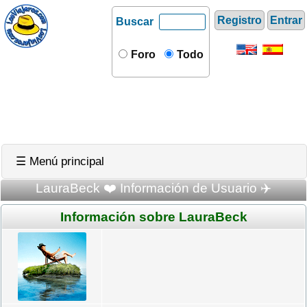
Registro
Entrar
Buscar
Foro
Todo
☰ Menú principal
LauraBeck ❤️ Información de Usuario ✈️
Información sobre LauraBeck