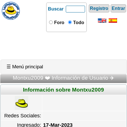
Registro
Entrar
Buscar
Foro
Todo
☰ Menú principal
Montxu2009 ❤️ Información de Usuario ✈️
Información sobre Montxu2009
Redes Sociales:
Ingresado:
17-Mar-2023