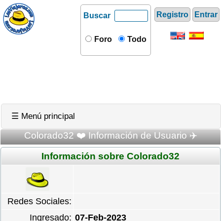
Registro
Entrar
Buscar
Foro
Todo
☰ Menú principal
Colorado32 ❤️ Información de Usuario ✈️
Información sobre Colorado32
Redes Sociales:
Ingresado:
07-Feb-2023