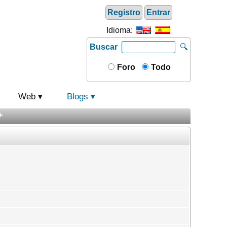
Registro
Entrar
Idioma:
Buscar
🔍
Foro
Todo
Web
Blogs
️