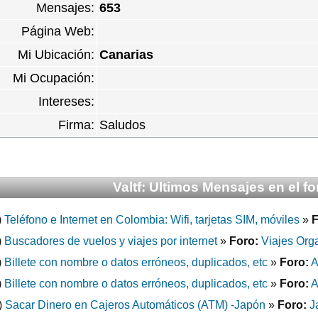
Mensajes:
653
Página Web:
Mi Ubicación:
Canarias
Mi Ocupación:
Intereses:
Firma:
Saludos
Valtf: Ultimos Mensajes en el fo
)
Teléfono e Internet en Colombia: Wifi, tarjetas SIM, móviles
»
F
)
Buscadores de vuelos y viajes por internet
»
Foro:
Viajes Org
)
Billete con nombre o datos erróneos, duplicados, etc
»
Foro:
A
)
Billete con nombre o datos erróneos, duplicados, etc
»
Foro:
A
)
Sacar Dinero en Cajeros Automáticos (ATM) -Japón
»
Foro:
J