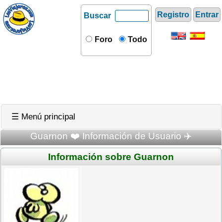
Registro
Entrar
Buscar
Foro
Todo
☰ Menú principal
Guarnon ❤️ Información de Usuario ✈️
Información sobre Guarnon