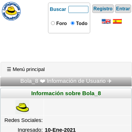
Registro
Entrar
Buscar
Foro
Todo
☰ Menú principal
Bola_8 ❤️ Información de Usuario ✈️
Información sobre Bola_8
Redes Sociales:
Ingresado:
10-Ene-2021