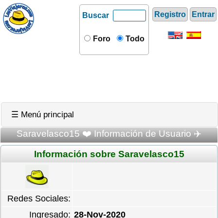
Registro
Entrar
Buscar
Foro
Todo
☰ Menú principal
Saravelasco15 ❤️ Información de Usuario ✈️
Información sobre Saravelasco15
Redes Sociales:
Ingresado:
28-Nov-2020