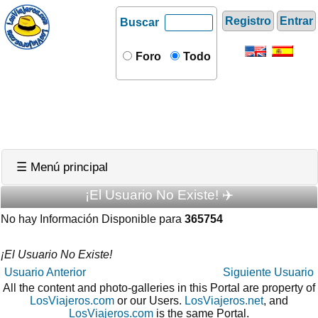
Registro
Entrar
Buscar
Foro
Todo
☰ Menú principal
¡El Usuario No Existe! ✈️
No hay Información Disponible para
365754
¡El Usuario No Existe!
Usuario Anterior
Siguiente Usuario
All the content and photo-galleries in this Portal are property of
LosViajeros.com
or our Users.
LosViajeros.net
, and
LosViajeros.com
is the same Portal.