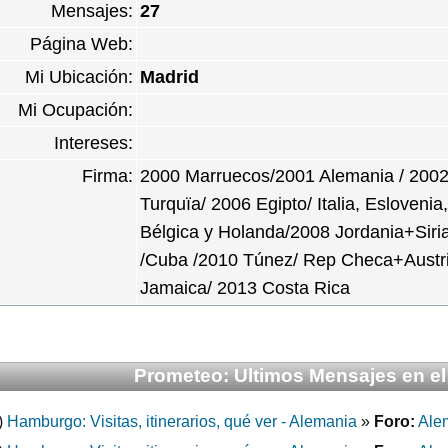
Mensajes:
27
Página Web:
Mi Ubicación:
Madrid
Mi Ocupación:
Intereses:
Firma:
2000 Marruecos/2001 Alemania / 2002 
Turquïa/ 2006 Egipto/ Italia, Eslovenia
Bélgica y Holanda/2008 Jordania+Siria 
/Cuba /2010 Túnez/ Rep Checa+Austri
Jamaica/ 2013 Costa Rica
Prometeo: Ultimos Mensajes en el
)
Hamburgo: Visitas, itinerarios, qué ver - Alemania
»
Foro:
Alem