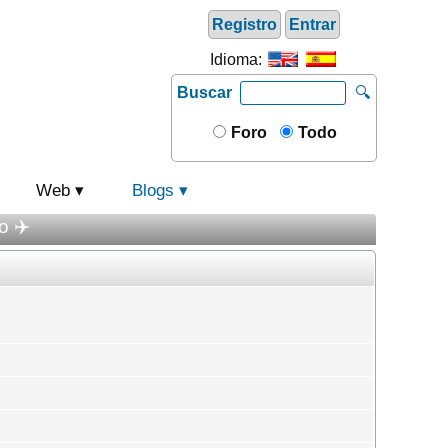
Registro
Entrar
Idioma:
Buscar
🔍
Foro
Todo
Web
Blogs
o ✈️