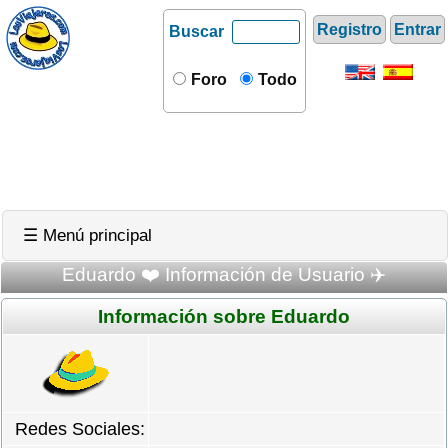
Registro
Entrar
Buscar
Foro
Todo
☰ Menú principal
Eduardo ❤️ Información de Usuario ✈️
Información sobre Eduardo
Redes Sociales: