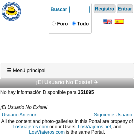
Registro
Entrar
Buscar
Foro
Todo
☰ Menú principal
¡El Usuario No Existe! ✈️
No hay Información Disponible para
351895
¡El Usuario No Existe!
Usuario Anterior
Siguiente Usuario
All the content and photo-galleries in this Portal are property of
LosViajeros.com
or our Users.
LosViajeros.net
, and
LosViajeros.com
is the same Portal.