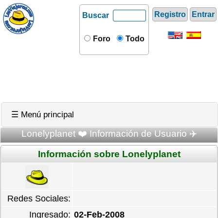
Registro
Entrar
Buscar
Foro
Todo
☰ Menú principal
Lonelyplanet ❤️ Información de Usuario ✈️
Información sobre Lonelyplanet
Redes Sociales:
Ingresado:
02-Feb-2008