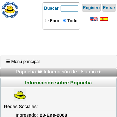
Registro
Entrar
Buscar
Foro
Todo
☰ Menú principal
Popocha ❤️ Información de Usuario ✈️
Información sobre Popocha
Redes Sociales:
Ingresado:
23-Ene-2008