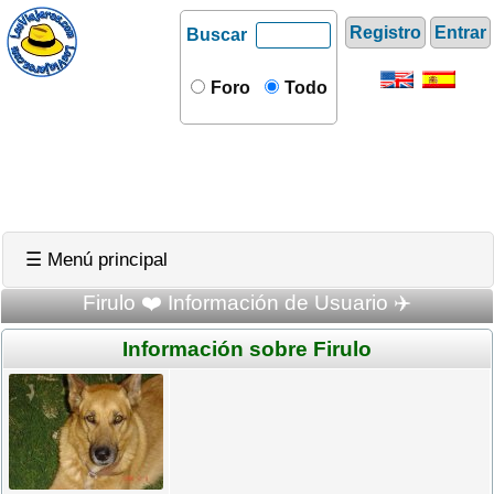
Registro
Entrar
Buscar
Foro
Todo
☰ Menú principal
Firulo ❤️ Información de Usuario ✈️
Información sobre Firulo