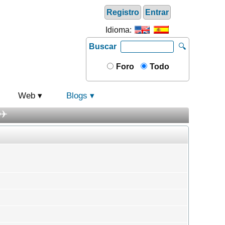
Registro
Entrar
Idioma:
Buscar
🔍
Foro
Todo
Web
Blogs
✈️