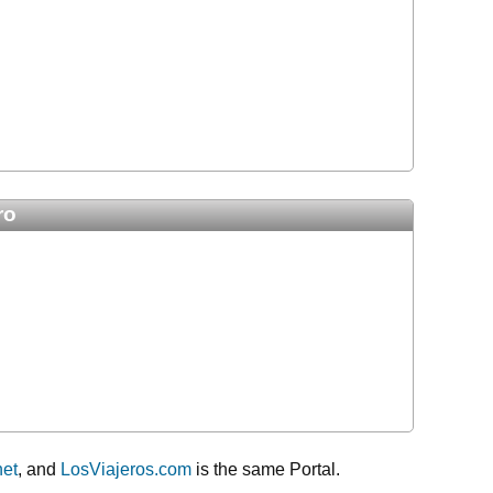
ro
net
, and
LosViajeros.com
is the same Portal.