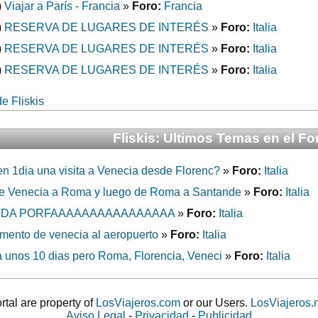
)
Viajar a París - Francia
»
Foro:
Francia
)
RESERVA DE LUGARES DE INTERÉS
»
Foro:
Italia
)
RESERVA DE LUGARES DE INTERÉS
»
Foro:
Italia
)
RESERVA DE LUGARES DE INTERÉS
»
Foro:
Italia
e Fliskis
Fliskis: Ultimos Temas en el Fo
n 1dia una visita a Venecia desde Florenc?
»
Foro:
Italia
e Venecia a Roma y luego de Roma a Santande
»
Foro:
Italia
UDA PORFAAAAAAAAAAAAAAAA
»
Foro:
Italia
amento de venecia al aeropuerto
»
Foro:
Italia
 unos 10 dias pero Roma, Florencia, Veneci
»
Foro:
Italia
ortal are property of
LosViajeros.com
or our Users.
LosViajeros.
Aviso Legal
-
Privacidad
-
Publicidad