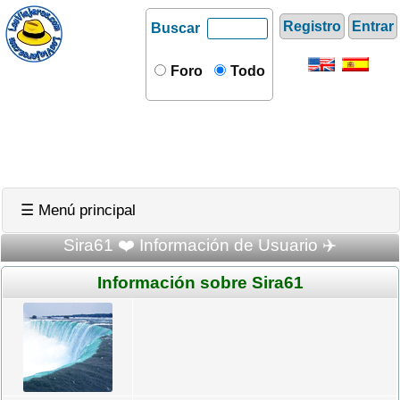
Registro
Entrar
Buscar
Foro
Todo
☰ Menú principal
Sira61 ❤️ Información de Usuario ✈️
Información sobre Sira61