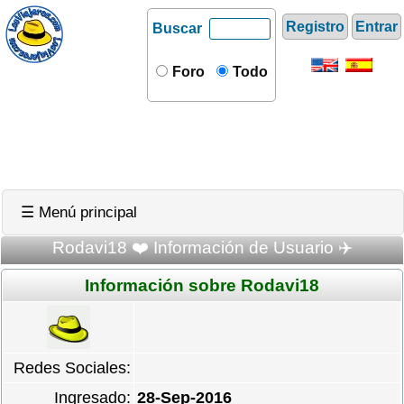
Registro
Entrar
Buscar
Foro
Todo
☰ Menú principal
Rodavi18 ❤️ Información de Usuario ✈️
Información sobre Rodavi18
Redes Sociales:
Ingresado:
28-Sep-2016