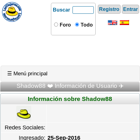
Registro
Entrar
Buscar
Foro
Todo
☰ Menú principal
Shadow88 ❤️ Información de Usuario ✈️
Información sobre Shadow88
Redes Sociales:
Ingresado:
25-Sep-2016