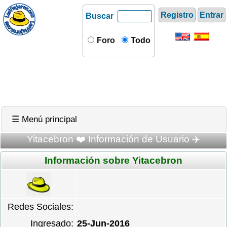
Registro
Entrar
Buscar
Foro
Todo
☰ Menú principal
Yitacebron ❤️ Información de Usuario ✈️
Información sobre Yitacebron
Redes Sociales:
Ingresado:
25-Jun-2016