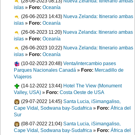
(28-06-2023 08:13)
Nueva Zelanda: Itinerario ambas
islas
»
Foro:
Oceanía
(26-06-2023 14:43)
Nueva Zelanda: Itinerario ambas
islas
»
Foro:
Oceanía
(26-06-2023 11:20)
Nueva Zelanda: Itinerario ambas
islas
»
Foro:
Oceanía
(26-06-2023 10:22)
Nueva Zelanda: Itinerario ambas
islas
»
Foro:
Oceanía
(10-02-2023 20:48)
Venta/intercambio pases
Parques Nacionales Canadá
»
Foro:
Mercadillo de
Viajeros
(14-12-2022 13:44)
Hotel The View (Monument
Valley, USA)
»
Foro:
Costa Oeste de USA
(29-07-2022 14:45)
Santa Lucia, iSimangaliso,
Cape Vidal, Sodwana bay-Sudafrica
»
Foro:
África del
Sur
(08-07-2022 21:04)
Santa Lucia, iSimangaliso,
Cape Vidal, Sodwana bay-Sudafrica
»
Foro:
África del