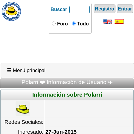
Registro
Entrar
Buscar
Foro
Todo
☰ Menú principal
Polarri ❤️ Información de Usuario ✈️
Información sobre Polarri
Redes Sociales:
Ingresado:
27-Jun-2015