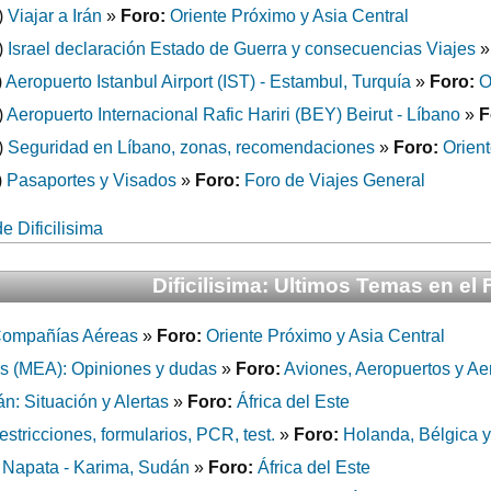
)
Viajar a Irán
»
Foro:
Oriente Próximo y Asia Central
)
Israel declaración Estado de Guerra y consecuencias Viajes
)
Aeropuerto Istanbul Airport (IST) - Estambul, Turquía
»
Foro:
O
)
Aeropuerto Internacional Rafic Hariri (BEY) Beirut - Líbano
»
F
)
Seguridad en Líbano, zonas, recomendaciones
»
Foro:
Orient
)
Pasaportes y Visados
»
Foro:
Foro de Viajes General
e Dificilisima
Dificilisima: Ultimos Temas en el 
Compañías Aéreas
»
Foro:
Oriente Próximo y Asia Central
es (MEA): Opiniones y dudas
»
Foro:
Aviones, Aeropuertos y Ae
: Situación y Alertas
»
Foro:
África del Este
stricciones, formularios, PCR, test.
»
Foro:
Holanda, Bélgica 
, Napata - Karima, Sudán
»
Foro:
África del Este