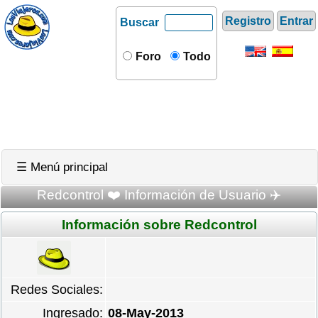
Registro
Entrar
Buscar
Foro
Todo
☰ Menú principal
Redcontrol ❤️ Información de Usuario ✈️
Información sobre Redcontrol
Redes Sociales:
Ingresado:
08-May-2013