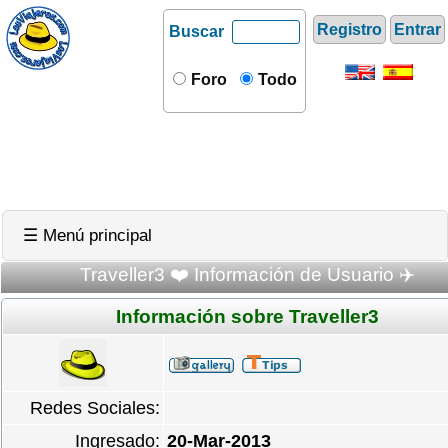
Registro
Entrar
Buscar
Foro
Todo
☰ Menú principal
Traveller3 ❤️ Información de Usuario ✈️
Información sobre Traveller3
Redes Sociales:
Ingresado:
20-Mar-2013