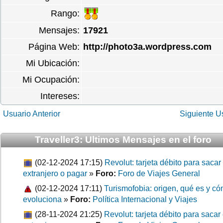
Rango:
Mensajes:
17921
Página Web:
http://photo3a.wordpress.com
Mi Ubicación:
Mi Ocupación:
Intereses:
Usuario Anterior
Siguiente U
Traveller3: Ultimos Mensajes en el foro
(02-12-2024 17:15)
Revolut: tarjeta débito para sacar
extranjero o pagar
»
Foro:
Foro de Viajes General
(02-12-2024 17:11)
Turismofobia: origen, qué es y c
evoluciona
»
Foro:
Política Internacional y Viajes
(28-11-2024 21:25)
Revolut: tarjeta débito para sacar 