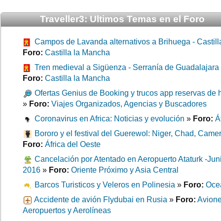
Traveller3: Ultimos Temas en el Foro
Campos de Lavanda alternativos a Brihuega - Castill
Foro:
Castilla la Mancha
Tren medieval a Sigüenza - Serranía de Guadalajara
Foro:
Castilla la Mancha
Ofertas Genius de Booking y trucos app reservas de h
»
Foro:
Viajes Organizados, Agencias y Buscadores
Coronavirus en Africa: Noticias y evolución
»
Foro:
Á
Bororo y el festival del Guerewol: Niger, Chad, Came
Foro:
África del Oeste
Cancelación por Atentado en Aeropuerto Ataturk -Jun
2016
»
Foro:
Oriente Próximo y Asia Central
Barcos Turisticos y Veleros en Polinesia
»
Foro:
Oce
Accidente de avión Flydubai en Rusia
»
Foro:
Avione
Aeropuertos y Aerolíneas