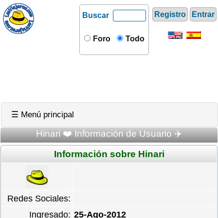
Registro
Entrar
Buscar
Foro
Todo
☰ Menú principal
Hinari ❤️ Información de Usuario ✈️
Información sobre Hinari
Redes Sociales:
Ingresado:
25-Ago-2012