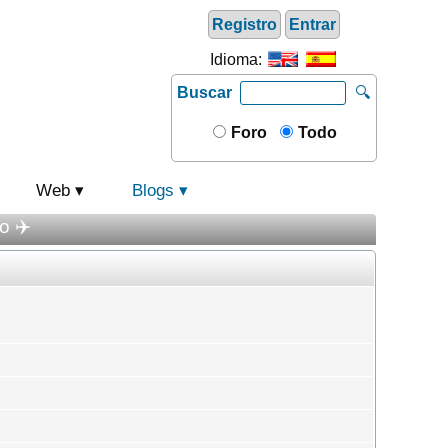
Registro
Entrar
Idioma:
Buscar
🔍
Foro
Todo
Web
Blogs
o ✈️