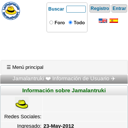
Registro
Entrar
Buscar
Foro
Todo
☰ Menú principal
Jamalantruki ❤️ Información de Usuario ✈️
Información sobre Jamalantruki
Redes Sociales:
Ingresado:
23-May-2012