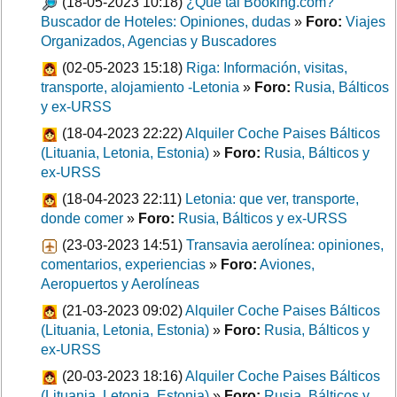
(18-05-2023 10:18)
¿Qué tal Booking.com?
Buscador de Hoteles: Opiniones, dudas
»
Foro:
Viajes
Organizados, Agencias y Buscadores
(02-05-2023 15:18)
Riga: Información, visitas,
transporte, alojamiento -Letonia
»
Foro:
Rusia, Bálticos
y ex-URSS
(18-04-2023 22:22)
Alquiler Coche Paises Bálticos
(Lituania, Letonia, Estonia)
»
Foro:
Rusia, Bálticos y
ex-URSS
(18-04-2023 22:11)
Letonia: que ver, transporte,
donde comer
»
Foro:
Rusia, Bálticos y ex-URSS
(23-03-2023 14:51)
Transavia aerolínea: opiniones,
comentarios, experiencias
»
Foro:
Aviones,
Aeropuertos y Aerolíneas
(21-03-2023 09:02)
Alquiler Coche Paises Bálticos
(Lituania, Letonia, Estonia)
»
Foro:
Rusia, Bálticos y
ex-URSS
(20-03-2023 18:16)
Alquiler Coche Paises Bálticos
(Lituania, Letonia, Estonia)
»
Foro:
Rusia, Bálticos y