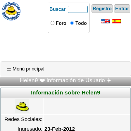
Registro
Entrar
Buscar
Foro
Todo
☰ Menú principal
Helen9 ❤️ Información de Usuario ✈️
Información sobre Helen9
Redes Sociales:
Ingresado:
23-Feb-2012