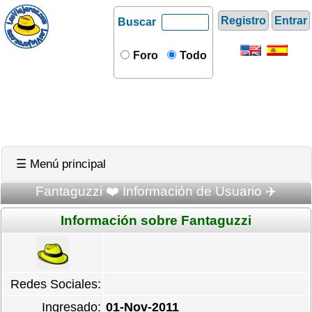
Registro
Entrar
Buscar
Foro
Todo
☰ Menú principal
Fantaguzzi ❤️ Información de Usuario ✈️
Información sobre Fantaguzzi
Redes Sociales:
Ingresado:
01-Nov-2011