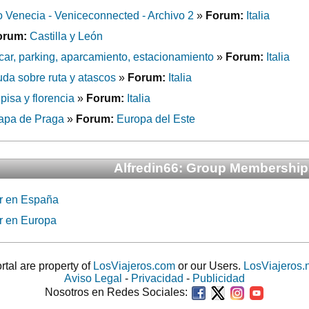
 Venecia - Veniceconnected - Archivo 2
»
Forum:
Italia
orum:
Castilla y León
ar, parking, aparcamiento, estacionamiento
»
Forum:
Italia
uda sobre ruta y atascos
»
Forum:
Italia
pisa y florencia
»
Forum:
Italia
apa de Praga
»
Forum:
Europa del Este
Alfredin66: Group Membership
r en España
r en Europa
ortal are property of
LosViajeros.com
or our Users.
LosViajeros.
Aviso Legal
-
Privacidad
-
Publicidad
Nosotros en Redes Sociales: