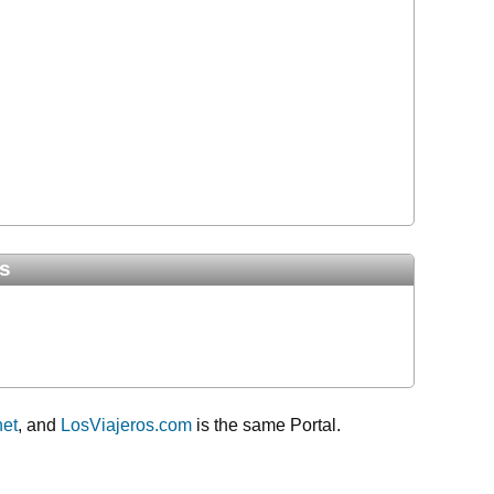
s
net
, and
LosViajeros.com
is the same Portal.