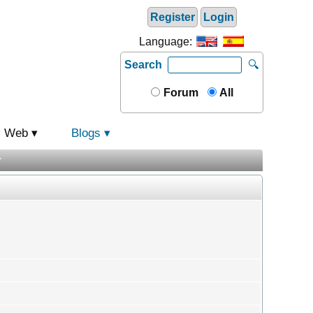
Register
Login
Language:
Search
🔍
Forum
All
Web
Blogs
️