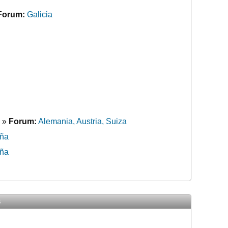
Forum:
Galicia
»
Forum:
Alemania, Austria, Suiza
aña
aña
s