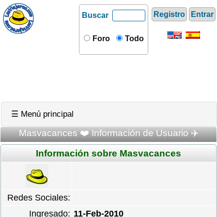
Registro
Entrar
Buscar
Foro
Todo
☰ Menú principal
Masvacances ❤️ Información de Usuario ✈️
Información sobre Masvacances
Redes Sociales:
Ingresado:
11-Feb-2010