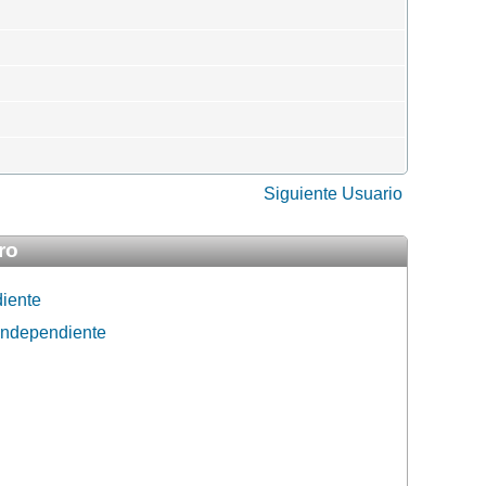
Siguiente Usuario
ro
diente
 Independiente