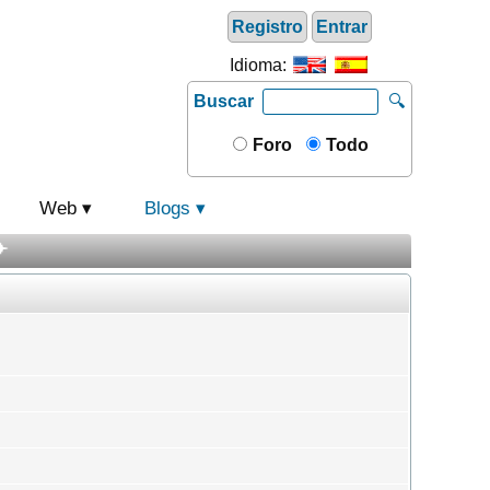
Registro
Entrar
Idioma:
Buscar
🔍
Foro
Todo
Web
Blogs
️