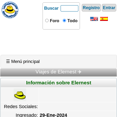
Registro
Entrar
Buscar
Foro
Todo
☰ Menú principal
Viajes de Elernest ✈️
Información sobre Elernest
Redes Sociales:
Ingresado:
29-Ene-2024