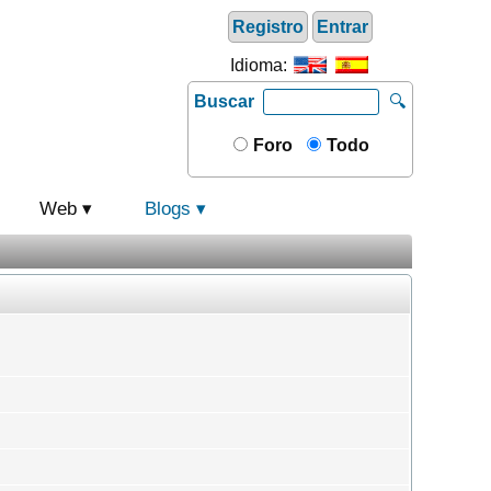
Registro
Entrar
Idioma:
Buscar
🔍
Foro
Todo
Web
Blogs