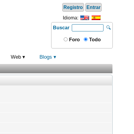
Registro
Entrar
Idioma:
Buscar
🔍
Foro
Todo
Web
Blogs