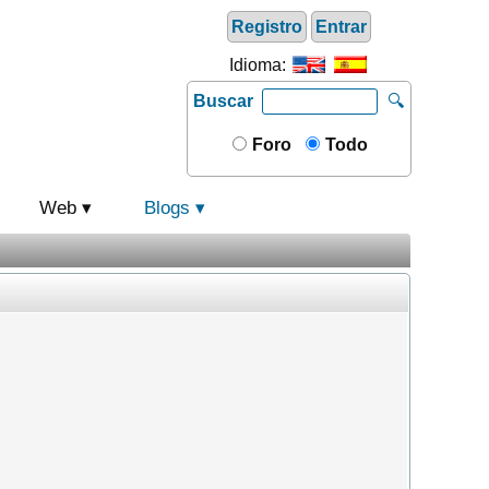
Registro
Entrar
Idioma:
Buscar
🔍
Foro
Todo
Web
Blogs