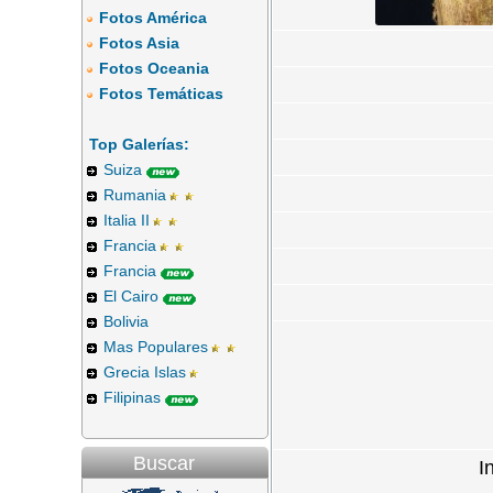
Fotos América
Fotos Asia
Fotos Oceania
Fotos Temáticas
Top Galerías:
Suiza
Rumania
Italia II
Francia
Francia
El Cairo
Bolivia
Mas Populares
Grecia Islas
Filipinas
Buscar
I