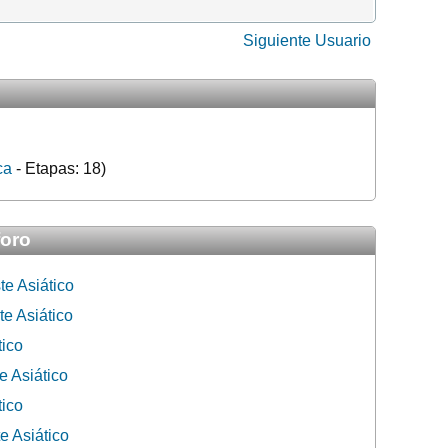
Siguiente Usuario
ca
- Etapas: 18)
foro
e Asiático
e Asiático
tico
e Asiático
tico
e Asiático