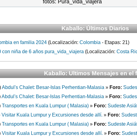
fotos: Pura_vida_viajera
Kaballo: Últimos Diarios
mbia en familia 2024
(Localización:
Colombia
- Etapas: 21)
on niña de 6 años pura_vida_viajera
(Localización:
Costa Ri
Kaballo: Ultimos Mensajes en el 
)
Abdul's Chalet: Besar-Islas Perhentian-Malasia
»
Foro:
Sudest
)
Abdul's Chalet: Besar-Islas Perhentian-Malasia
»
Foro:
Sudest
)
Transportes en Kuala Lumpur ( Malasia)
»
Foro:
Sudeste Asiá
)
Visitar Kuala Lumpur y Excursiones desde allí.
»
Foro:
Sudest
)
Transportes en Kuala Lumpur ( Malasia)
»
Foro:
Sudeste Asiá
)
Visitar Kuala Lumpur y Excursiones desde allí.
»
Foro:
Sudest