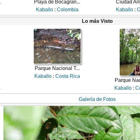
.
Playa de Bocagran...
Ciudad Ant
Kaballo
:
Colombia
Kaballo
:
C
Lo más Visto
Parque Nacional T...
Kaballo
:
Costa Rica
Parque Naci
a
Kaballo
:
C
Galería de Fotos