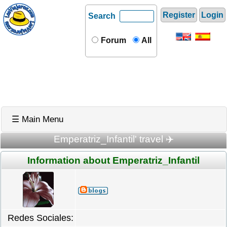
Register
Login
Search
Forum
All
☰ Main Menu
Emperatriz_Infantil' travel ✈️
Information about Emperatriz_Infantil
Redes Sociales: