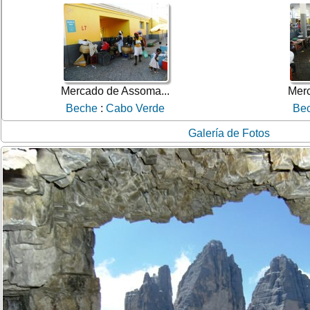
Mercado de Assoma...
Merc
Beche
:
Cabo Verde
Be
Galería de Fotos