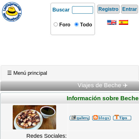
Registro
Entrar
Buscar
Foro
Todo
☰ Menú principal
Viajes de Beche ✈️
Información sobre Beche
Redes Sociales: