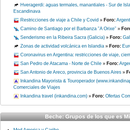
Hveragerdi: aguas termales, manantiales - Sur de Isl
Escandinava
Restricciones de viaje a Chile y Covid
»
Foro:
Argent
Camino de Santiago por el Barbanza "A Orixe"
»
For
Senderismo en la Ribeira Sacra (Galicia)
»
Foro:
Gal
Zonas de actividad volcánica en Islandia
»
Foro:
Eur
Coronavirus en Argentina: restricciones de viaje, cier
San Pedro de Atacama - Norte de Chile
»
Foro:
Argen
San Antonio de Areco, provincia de Buenos Aires
»
F
Inkandina Mayorista & Touroperador (www.inkandina
Comerciales de Viajes
Inkandina travel (inkandina.com)
»
Foro:
Ofertas Com
Beche: Grupos de los que es M
Mod America y Caribe