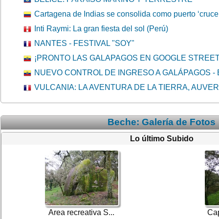
Cartagena de Indias se consolida como puerto ‘crucer
Inti Raymi: La gran fiesta del sol (Perú)
NANTES - FESTIVAL "SOY"
¡PRONTO LAS GALAPAGOS EN GOOGLE STREET
NUEVO CONTROL DE INGRESO A GALÁPAGOS -
VULCANIA: LA AVENTURA DE LA TIERRA, AUVER
Beche: Galería de Fotos
Lo último Subido
Area recreativa S...
Cap