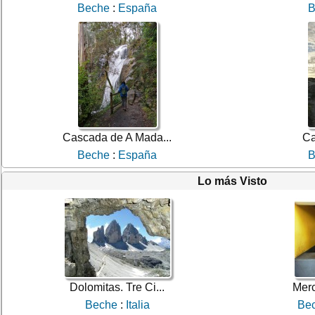
Beche
:
España
B
Cascada de A Mada...
Ca
Beche
:
España
B
Lo más Visto
Dolomitas. Tre Ci...
Merc
Beche
:
Italia
Be