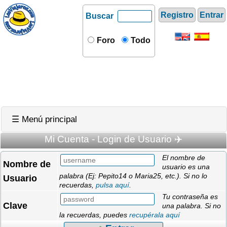
Registro
Entrar
Buscar
Foro
Todo
☰ Menú principal
Mi Cuenta - Login de Usuario ✈️
El nombre de
Nombre de
usuario es una
palabra (Ej: Pepito14 o Maria25, etc.). Si no lo
Usuario
recuerdas,
pulsa aquí
.
Tu contraseña es
Clave
una palabra. Si no
la recuerdas, puedes
recupérala aquí