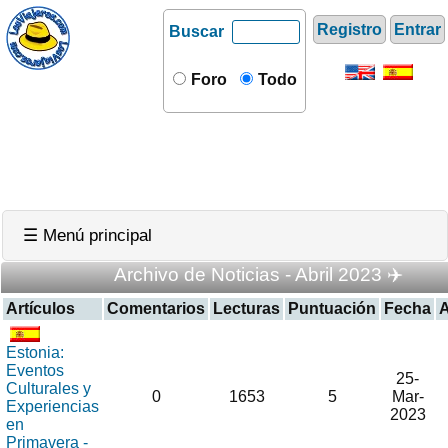
Registro
Entrar
Buscar
Foro
Todo
☰ Menú principal
Archivo de Noticias - Abril 2023 ✈️
Artículos
Comentarios
Lecturas
Puntuación
Fecha
A
Estonia:
Eventos
25-
Culturales y
0
1653
5
Mar-
Experiencias
2023
en
Primavera -