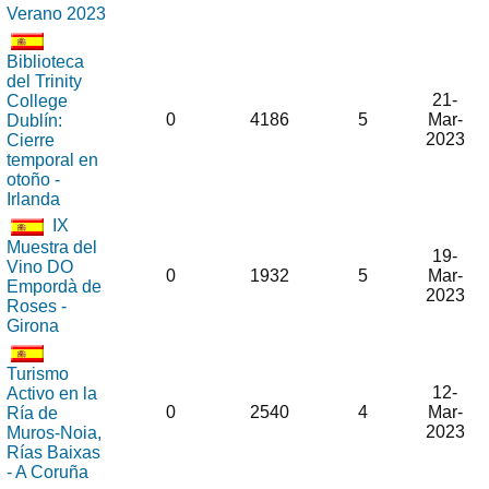
Verano 2023
Biblioteca
del Trinity
21-
College
0
4186
5
Mar-
Dublín:
2023
Cierre
temporal en
otoño -
Irlanda
IX
Muestra del
19-
Vino DO
0
1932
5
Mar-
Empordà de
2023
Roses -
Girona
Turismo
12-
Activo en la
0
2540
4
Mar-
Ría de
2023
Muros-Noia,
Rías Baixas
- A Coruña